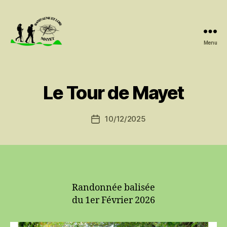
Menu
Rand'Aune
et
Loir
Le Tour de Mayet
10/12/2025
Date
de
l’article
Randonnée balisée
du 1er Février 2026