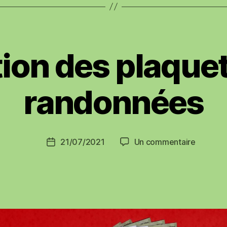
ion des plaque
randonnées
sur
21/07/2021
Un commentaire
Date
Rééditio
de
des
l’article
plaquet
de
randonn