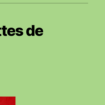
ttes de
n
tes
ées