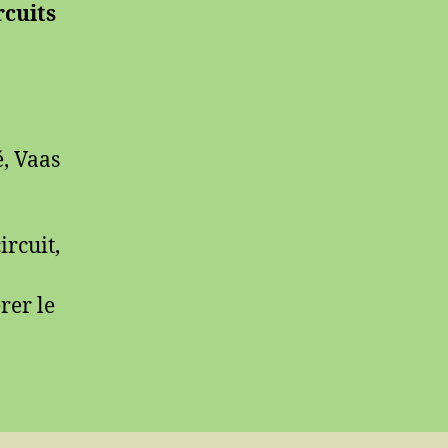
rcuits
, Vaas
ircuit,
rer le