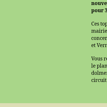
nouvea
pour 
Ces to
mairi
concer
et Vern
Vous r
le pla
dolmen
circui