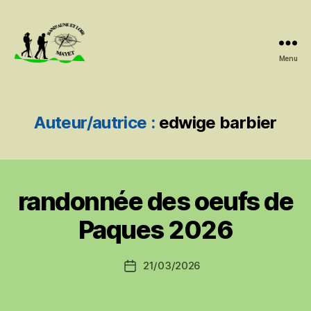
Menu
Rand'Aune
et
Loir
Auteur/autrice :
edwige barbier
randonnée des oeufs de
Paques 2026
21/03/2026
Date
de
l’article